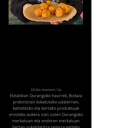
2022ko otsailaren 12a
Ekitaldian Durangoko haurrek, Bizkaia
probintzian kokatutako udalerrian,
kalitatezko eta bertako produktuak
erosteko aukera izan zuten Durangoko
merkatuan eta ondoren merkatuan
bertan sukaldaritza tailerra egiteko