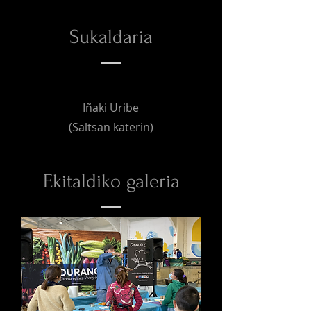
Sukaldaria
Iñaki Uribe
(Saltsan katerin)
Ekitaldiko galeria