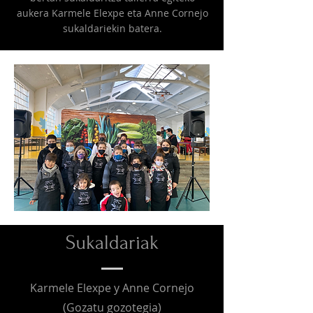
aukera Karmele Elexpe eta Anne Cornejo
sukaldariekin batera.
Sukaldariak
Karmele Elexpe y Anne Cornejo
(Gozatu gozotegia)