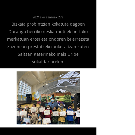
2021eko azaroak 27a
Bizkaia probintzian kokatuta dagoen
Durango herriko neska-mutilek bertako
merkatuan erosi eta ondoren bi errezeta
zuzenean prestatzeko aukera izan zuten
Saltsan Katerineko Iñaki Uribe
sukaldariarekin.