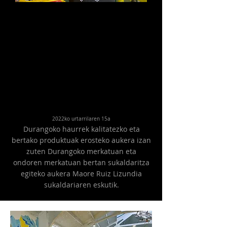
2022ko urtarrilaren 15a
Durangoko haurrek kalitatezko eta
bertako produktuak erosteko aukera izan
zuten Durangoko merkatuan eta
ondoren merkatuan bertan sukaldaritza
egiteko aukera Maore Ruiz Lizundia
sukaldariaren eskutik.