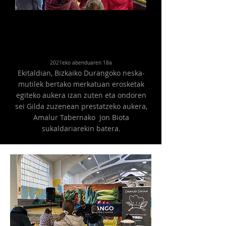
2021eko abenduaren 18a
Ekitaldian,
Bizkaiko Durangoko neska-
mutilek bertako merkatuan erosketak
egiteko aukera izan zuten eta ondoren
sei Gilda zuzenean prestatzeko aukera,
Amalur Tabernako Jon Biota
sukaldariarekin batera.