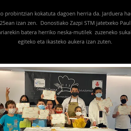
o probintzian kokatuta dagoen herria da. Jarduera h
 25ean izan zen. Donostiako Zazpi STM jatetxeko Paul 
riarekin batera herriko neska-mutilek zuzeneko sukal
egiteko eta ikasteko aukera izan zuten.