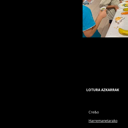
LOTURA AZKARRAK
Cre&o
Harremanetarako