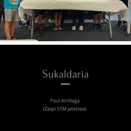
Sukaldaria
Paul Arrillaga
(Zazpi STM Jatetxea)