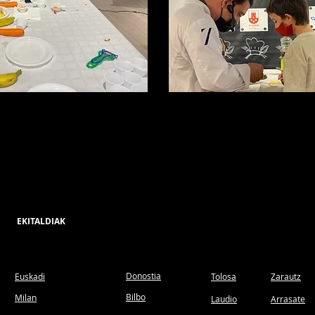
EKITALDIAK
Donostia
Euskadi
Tolosa
Zarautz
Bilbo
Milan
Laudio
Arrasate