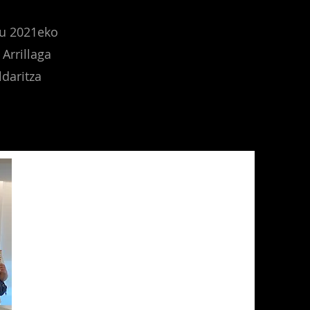
au 2021eko
Arrillaga
daritza