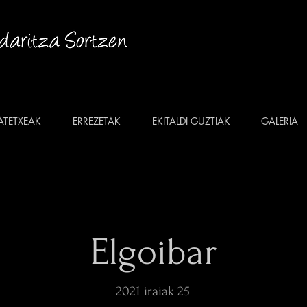
ATETXEAK
ERREZETAK
EKITALDI GUZTIAK
GALERIA
Elgoibar
2021 iraiak 25