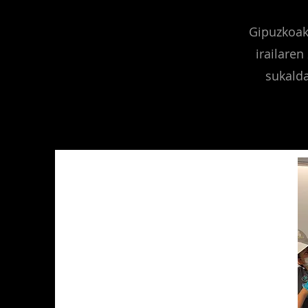
Gipuzkoak
irailaren
sukalda